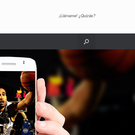
¡Llámame! ¿Quizás?