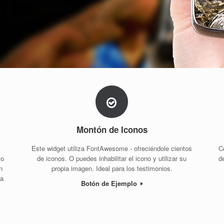
Montón de Iconos
Este widget utiliza FontAwesome - ofreciéndole cientos
C
 o
de iconos. O puedes inhabilitar el icono y utilizar su
d
n
propia imagen. Ideal para los testimonios.
la
Botón de Ejemplo