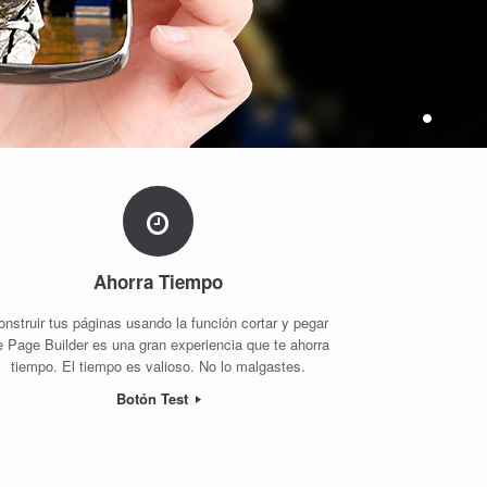
Ahorra Tiempo
onstruir tus páginas usando la función cortar y pegar
e Page Builder es una gran experiencia que te ahorra
tiempo. El tiempo es valioso. No lo malgastes.
Botón Test